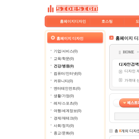
홈페이지디자인
호스팅
홈페이지 
홈페이지 디자인
기업/서비스(0)
HOME
교육/학문(0)
건강/병원(0)
디자인 
컴퓨터/인터넷(0)
가격대 
커뮤니티(0)
엔터테인먼트(0)
생활/가정(0)
레저/스포츠(0)
여행/세계정보(0)
경제/재테크(0)
사회/정치(0)
총
0
개의 디자
종교/문화(0)